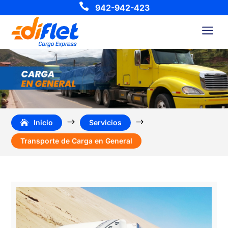

942-942-423
a
$
$
Inicio
Servicios
Transporte de Carga en General